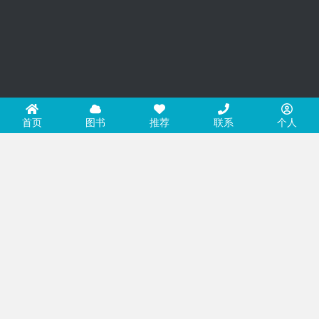
首页
图书
推荐
联系
个人
便捷导航
关于我们
网站地图
用户协议
小程序
通知公告
app
微博
vip
联系我们
微信：PLEASANT
邮箱：632035276@qq.com
电话：136553976268
地址：深圳市南山区西丽社区西丽大厦2506