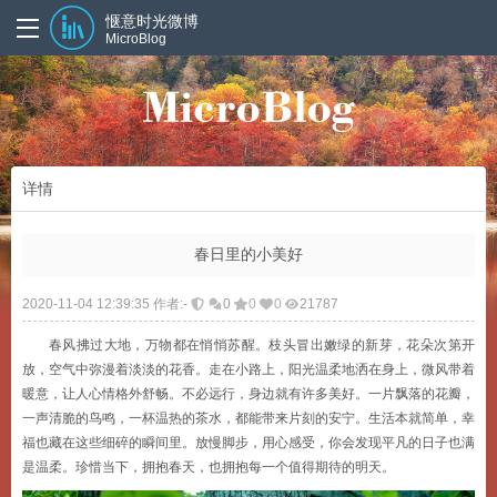
惬意时光微博
MicroBlog
详情
春日里的小美好
2020-11-04 12:39:35 作者:-
0
0
0
21787
春风拂过大地，万物都在悄悄苏醒。枝头冒出嫩绿的新芽，花朵次第开
放，空气中弥漫着淡淡的花香。走在小路上，阳光温柔地洒在身上，微风带着
暖意，让人心情格外舒畅。不必远行，身边就有许多美好。一片飘落的花瓣，
一声清脆的鸟鸣，一杯温热的茶水，都能带来片刻的安宁。生活本就简单，幸
福也藏在这些细碎的瞬间里。放慢脚步，用心感受，你会发现平凡的日子也满
是温柔。珍惜当下，拥抱春天，也拥抱每一个值得期待的明天。